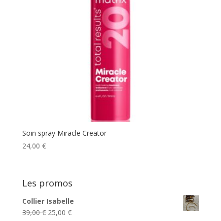
Soin spray Miracle Creator
24,00
€
Les promos
Collier Isabelle
Le
Le
39,00
€
25,00
€