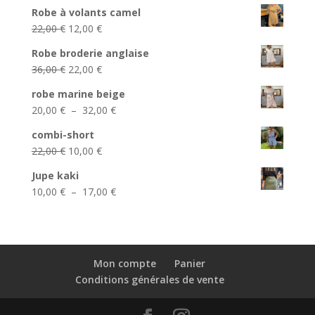
prix
prix
Robe à volants camel
initial
actuel
Le
Le
22,00
€
12,00
€
était :
est :
prix
prix
39,00 €.
25,00 €.
Robe broderie anglaise
initial
actuel
Le
Le
36,00
€
22,00
€
était :
est :
prix
prix
22,00 €.
12,00 €.
robe marine beige
initial
actuel
Plage
20,00
€
–
32,00
€
était :
est :
de
36,00 €.
22,00 €.
combi-short
prix :
Le
Le
22,00
€
10,00
€
20,00 €
prix
prix
à
Jupe kaki
initial
actuel
32,00 €
Plage
10,00
€
–
17,00
€
était :
est :
de
22,00 €.
10,00 €.
prix :
10,00 €
à
Mon compte
Panier
17,00 €
Conditions générales de vente