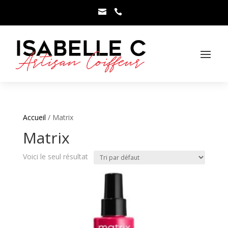



Accueil
/ Matrix
Matrix
Voici le seul résultat