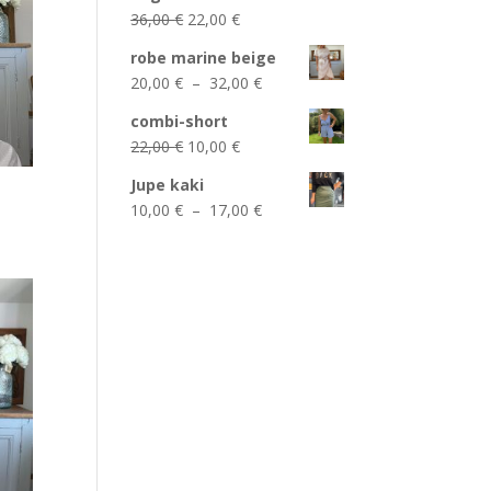
était :
est :
Le
Le
36,00
€
22,00
€
22,00 €.
12,00 €.
prix
prix
robe marine beige
initial
actuel
Plage
20,00
€
–
32,00
€
était :
est :
de
36,00 €.
22,00 €.
combi-short
prix :
Le
Le
22,00
€
10,00
€
20,00 €
prix
prix
à
Jupe kaki
initial
actuel
32,00 €
Plage
10,00
€
–
17,00
€
était :
est :
de
22,00 €.
10,00 €.
prix :
10,00 €
à
17,00 €