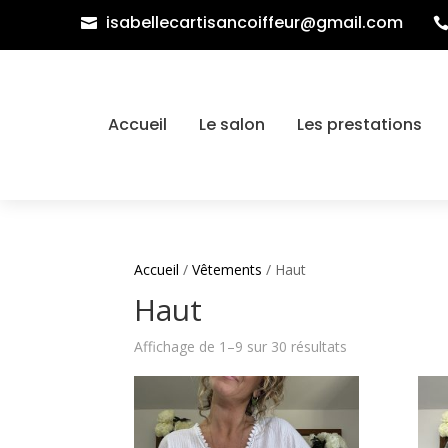
isabellecartisancoiffeur@gmail.com

Accueil
Le salon
Les prestations
Accueil
/
Vêtements
/ Haut
Haut
Affichage de 1–9 sur 30 résultats