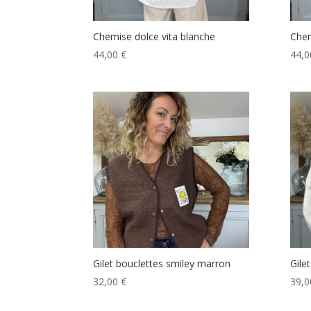
Chemise dolce vita blanche
Chem
44,00
€
44,
Gilet bouclettes smiley marron
Gile
32,00
€
39,