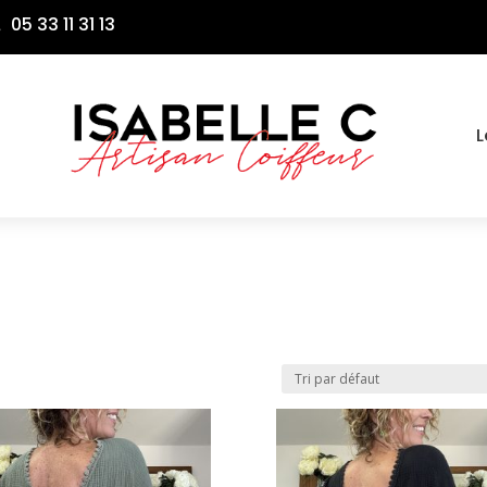
05 33 11 31 13

L