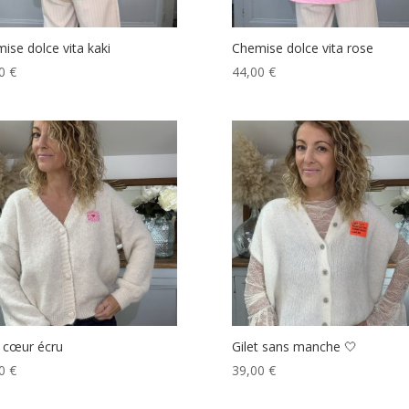
ise dolce vita kaki
Chemise dolce vita rose
00
€
44,00
€
t cœur écru
Gilet sans manche 🤍
00
€
39,00
€