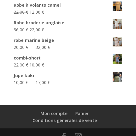
prix
prix
Robe à volants camel
initial
actuel
Le
Le
22,00
€
12,00
€
était :
est :
prix
prix
39,00 €.
25,00 €.
Robe broderie anglaise
initial
actuel
Le
Le
36,00
€
22,00
€
était :
est :
prix
prix
22,00 €.
12,00 €.
robe marine beige
initial
actuel
Plage
20,00
€
–
32,00
€
était :
est :
de
36,00 €.
22,00 €.
combi-short
prix :
Le
Le
22,00
€
10,00
€
20,00 €
prix
prix
à
Jupe kaki
initial
actuel
32,00 €
Plage
10,00
€
–
17,00
€
était :
est :
de
22,00 €.
10,00 €.
prix :
10,00 €
à
Mon compte
Panier
17,00 €
Conditions générales de vente