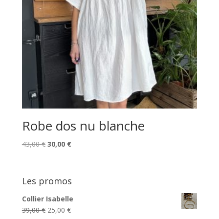
Robe dos nu blanche
Le
Le
43,00
€
30,00
€
prix
prix
initial
actuel
était :
est :
Les promos
43,00 €.
30,00 €.
Collier Isabelle
Le
Le
39,00
€
25,00
€