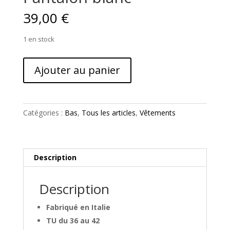
39,00
€
1 en stock
quantité
Ajouter au panier
de
Pantalon
blanc
Catégories :
Bas
,
Tous les articles
,
Vêtements
Description
Description
Fabriqué en Italie
TU du 36 au 42