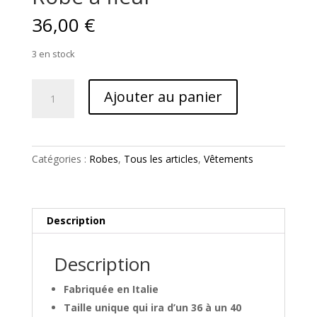
36,00
€
3 en stock
quantité
Ajouter au panier
de
Robe
à
fleur
Catégories :
Robes
,
Tous les articles
,
Vêtements
Description
Description
Fabriquée en Italie
Taille unique qui ira d’un 36 à un 40