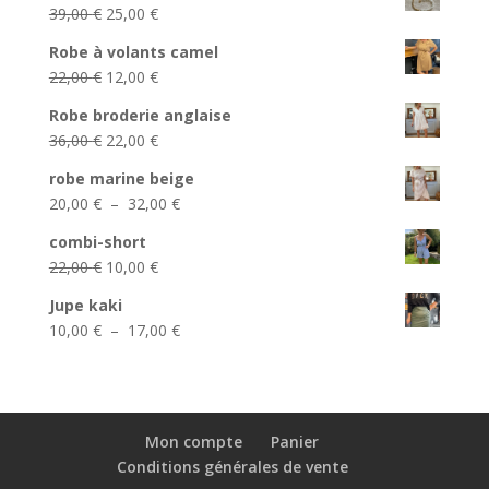
Le
Le
39,00
€
25,00
€
prix
prix
Robe à volants camel
initial
actuel
Le
Le
22,00
€
12,00
€
était :
est :
prix
prix
39,00 €.
25,00 €.
Robe broderie anglaise
initial
actuel
Le
Le
36,00
€
22,00
€
était :
est :
prix
prix
22,00 €.
12,00 €.
robe marine beige
initial
actuel
Plage
20,00
€
–
32,00
€
était :
est :
de
36,00 €.
22,00 €.
combi-short
prix :
Le
Le
22,00
€
10,00
€
20,00 €
prix
prix
à
Jupe kaki
initial
actuel
32,00 €
Plage
10,00
€
–
17,00
€
était :
est :
de
22,00 €.
10,00 €.
prix :
10,00 €
à
Mon compte
Panier
17,00 €
Conditions générales de vente