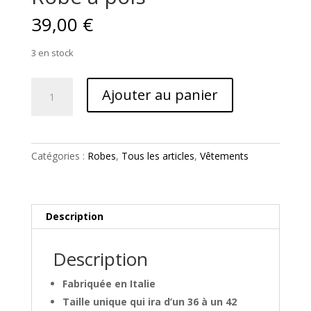
39,00
€
3 en stock
quantité
Ajouter au panier
de
Robe
à
pois
Catégories :
Robes
,
Tous les articles
,
Vêtements
Description
Description
Fabriquée en Italie
Taille unique qui ira d’un 36 à un 42