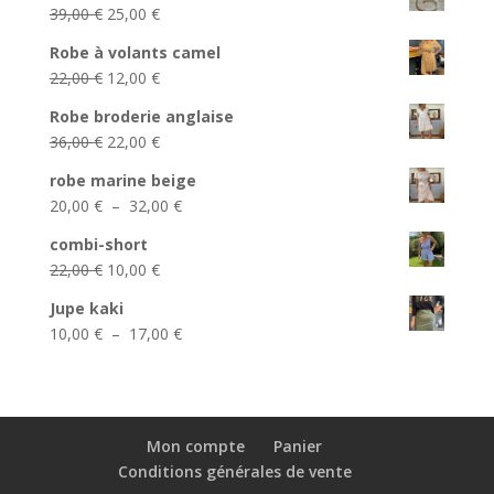
Le
Le
39,00
€
25,00
€
prix
prix
Robe à volants camel
initial
actuel
Le
Le
22,00
€
12,00
€
était :
est :
prix
prix
39,00 €.
25,00 €.
Robe broderie anglaise
initial
actuel
Le
Le
36,00
€
22,00
€
était :
est :
prix
prix
22,00 €.
12,00 €.
robe marine beige
initial
actuel
Plage
20,00
€
–
32,00
€
était :
est :
de
36,00 €.
22,00 €.
combi-short
prix :
Le
Le
22,00
€
10,00
€
20,00 €
prix
prix
à
Jupe kaki
initial
actuel
32,00 €
Plage
10,00
€
–
17,00
€
était :
est :
de
22,00 €.
10,00 €.
prix :
10,00 €
à
Mon compte
Panier
17,00 €
Conditions générales de vente