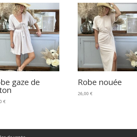
be gaze de
Robe nouée
ton
26,00
€
00
€