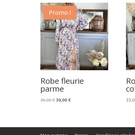
Promo !
Robe fleurie
Ro
parme
co
Le
Le
36,00
€
30,00
€
33,
prix
prix
initial
actuel
était :
est :
36,00 €.
30,00 €.