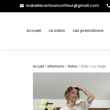
isabellecartisancoiffeur@gmail.com

Accueil
Le salon
Les prestations
Accueil
/
Vêtements
/
Robes
/ Robe Lou beige