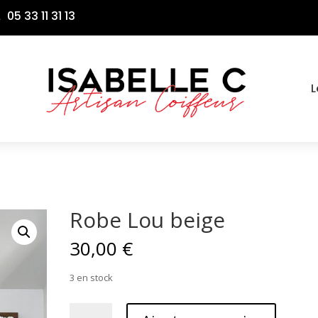
05 33 11 31 13

L
Robe Lou beige
30,00
€
3 en stock
quantité