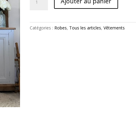
Ajouter au panier
de
Robe
Lou
beige
Catégories :
Robes
,
Tous les articles
,
Vêtements