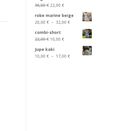
était :
est :
Le
Le
36,00
€
22,00
€
22,00 €.
12,00 €.
prix
prix
robe marine beige
initial
actuel
Plage
20,00
€
–
32,00
€
était :
est :
de
36,00 €.
22,00 €.
combi-short
prix :
Le
Le
22,00
€
10,00
€
20,00 €
prix
prix
à
Jupe kaki
initial
actuel
32,00 €
Plage
10,00
€
–
17,00
€
était :
est :
de
22,00 €.
10,00 €.
prix :
10,00 €
à
17,00 €