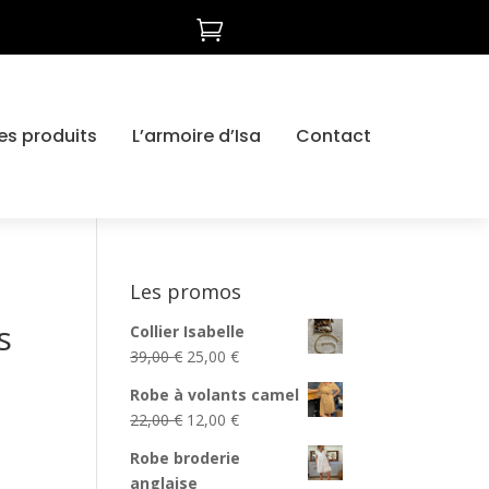

es produits
L’armoire d’Isa
Contact
Les promos
s
Collier Isabelle
Le
Le
39,00
€
25,00
€
prix
prix
Robe à volants camel
initial
actuel
Le
Le
22,00
€
12,00
€
était :
est :
prix
prix
39,00 €.
25,00 €.
Robe broderie
initial
actuel
anglaise