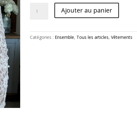
quantité
Ajouter au panier
de
Top
en
dentelle
Catégories :
Ensemble
,
Tous les articles
,
Vêtements
manches
longues