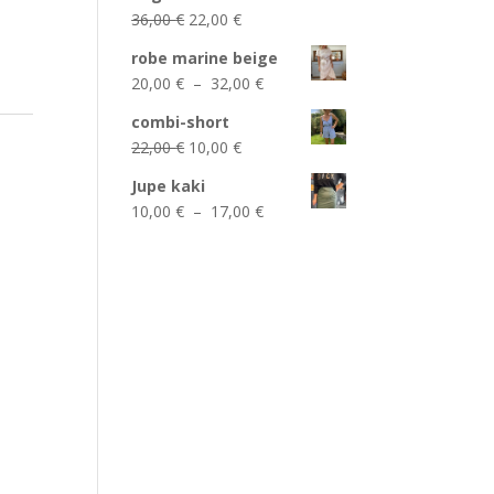
était :
est :
Le
Le
36,00
€
22,00
€
22,00 €.
12,00 €.
prix
prix
robe marine beige
initial
actuel
Plage
20,00
€
–
32,00
€
était :
est :
de
36,00 €.
22,00 €.
combi-short
prix :
Le
Le
22,00
€
10,00
€
20,00 €
prix
prix
à
Jupe kaki
initial
actuel
32,00 €
Plage
10,00
€
–
17,00
€
était :
est :
de
22,00 €.
10,00 €.
prix :
10,00 €
à
17,00 €