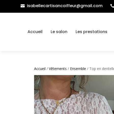
isabellecartisancoiffeur@gmail.com

Accueil
Le salon
Les prestations
Accueil
/
Vêtements
/
Ensemble
/ Top en dentel