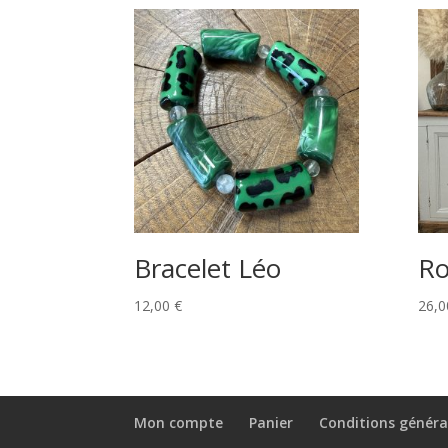
Bracelet Léo
Ro
12,00
€
26,
Mon compte
Panier
Conditions généra