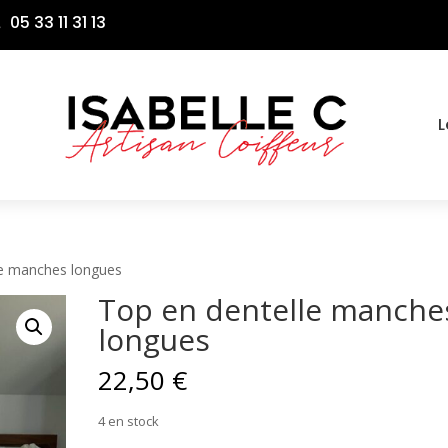
05 33 11 31 13

L
le manches longues
Top en dentelle manche
longues
22,50
€
4 en stock