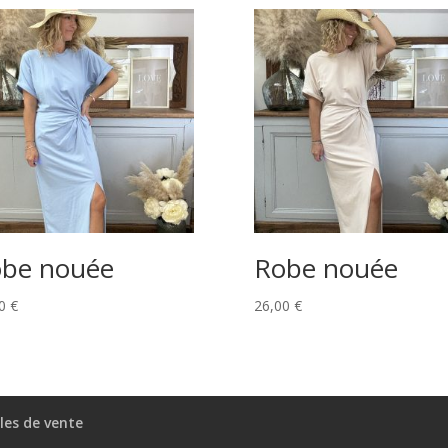
be nouée
Robe nouée
00
€
26,00
€
les de vente