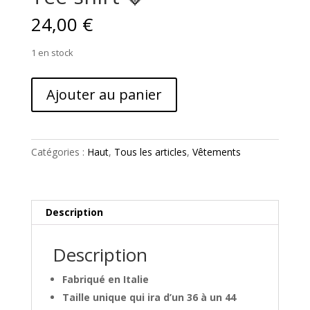
24,00
€
1 en stock
quantité
Ajouter au panier
de
Tee-
shirt
🍓
Catégories :
Haut
,
Tous les articles
,
Vêtements
Description
Description
Fabriqué en Italie
Taille unique qui ira d’un 36 à un 44