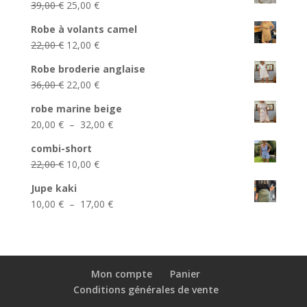
Le
Le
39,00
€
25,00
€
prix
prix
Robe à volants camel
initial
actuel
Le
Le
22,00
€
12,00
€
était :
est :
prix
prix
39,00 €.
25,00 €.
Robe broderie anglaise
initial
actuel
Le
Le
36,00
€
22,00
€
était :
est :
prix
prix
22,00 €.
12,00 €.
robe marine beige
initial
actuel
Plage
20,00
€
–
32,00
€
était :
est :
de
36,00 €.
22,00 €.
combi-short
prix :
Le
Le
22,00
€
10,00
€
20,00 €
prix
prix
à
Jupe kaki
initial
actuel
32,00 €
Plage
10,00
€
–
17,00
€
était :
est :
de
22,00 €.
10,00 €.
prix :
10,00 €
à
Mon compte
Panier
17,00 €
Conditions générales de vente