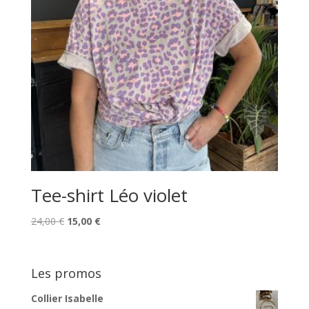
Tee-shirt Léo violet
Le
Le
24,00
€
15,00
€
prix
prix
initial
actuel
était :
est :
Les promos
24,00 €.
15,00 €.
Collier Isabelle