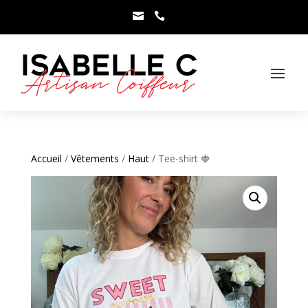



Accueil
/
Vêtements
/
Haut
/ Tee-shirt 🍓